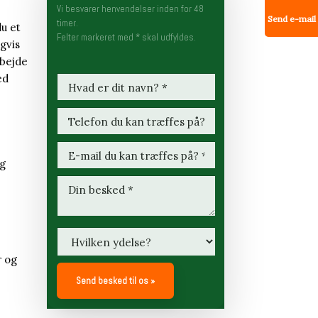
Vi besvarer henvendelser inden for 48
Send e-mail
timer.
u et
​Felter markeret med * skal udfyldes.
igvis
rbejde
ed
ng
r og