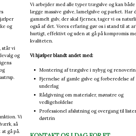
Vi arbejder med alle typer trægulve og kan både
rs
lægge massive gulve, lamelgulve og parket. Har d
hjælper
gammelt gulv, der skal fjernes, tager vi os naturl
kke og
også af det. Vores erfaring gør os i stand til at a
hurtigt, effektivt og uden at gå på kompromis m
kvaliteten.
står vi
levalg og
Vi hjælper blandt andet med:
ligens
 og
Montering af trægulve i nybyg og renoveri
astrup.
Fjernelse af gamle gulve og forberedelse af
underlag
Rådgivning om materialer, mønstre og
vedligeholdelse
Professionel afslutning og overgang til liste
nktion. Vi
dørtrin
værk, så
 at gå på.
KONTAKT OS I DAG FOR ET