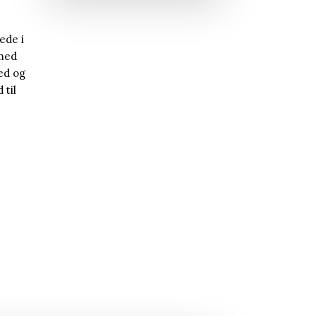
ede i
 med
ed og
 til