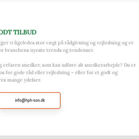
ODT TILBUD
er vi ligeledes stor vægt på rådgivning og vejledning og er
or branchens nyeste trends og tendenser.​
og erfaren snedker, som kan udføre alt snedkerarbejde? Du er
os for gode råd eller vejledning – eller for et godt og
ores mange ydelser.
info@hph-son.dk​