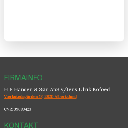
FIRMAINFO​
H P Hansen & Søn ApS v/Jens Ulrik Kofoed
Værkstedsgården 13, 2620 Albertslund
CVR: 39683423
KONTAKT​