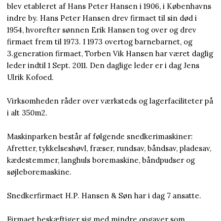
blev etableret af Hans Peter Hansen i 1906, i Københavns
indre by. Hans Peter Hansen drev firmaet til sin død i
1954, hvorefter sønnen Erik Hansen tog over og drev
firmaet frem til 1973. I 1973 overtog barnebarnet, og
3.generation firmaet, Torben Vik Hansen har været daglig
leder indtil 1 Sept. 2011. Den daglige leder er i dag Jens
Ulrik Kofoed.
Virksomheden råder over værksteds og lagerfaciliteter på
i alt 350m2.
Maskinparken består af følgende snedkerimaskiner:
Afretter, tykkelseshøvl, fræser, rundsav, båndsav, pladesav,
kædestemmer, langhuls boremaskine, båndpudser og
søjleboremaskine.
Snedkerfirmaet H.P. Hansen & Søn har i dag 7 ansatte.
Firmaet beskæftiger sig med mindre opgaver som